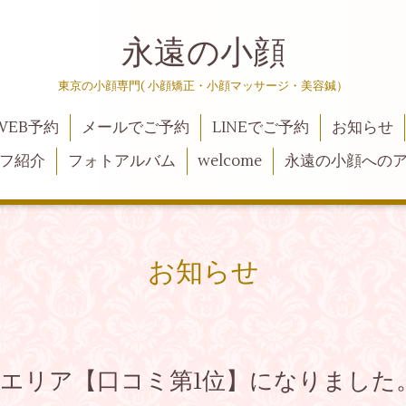
永遠の小顔
東京の小顔専門( 小顔矯正・小顔マッサージ・美容鍼）
WEB予約
メールでご予約
LINEでご予約
お知らせ
フ紹介
フォトアルバム
welcome
永遠の小顔への
お知らせ
京エリア【口コミ第1位】になりました