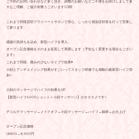
ご予約のお問い合わせなど多く頂き、調整のお願いなどご不便をお掛けしまして多
大なご理解、ご協力有難うございます🙇‍♀️💌
これまで同様貸切プライベートサロンで安心、しっかり感染症対策を行って営業し
て参ります。
感謝の気持ちを込め、新型ハイフを導入。
オープン記念価格をそのまま延長して再開します（予告なく変更する場合もござい
ます）
これまで同様、痛みの少ないタイプで効果◉
小顔とアンチエイジング効果がすごいってスタッフ研修でも感動の最新型ハイフ😍
👍✨
小顔のマッサージでハイフの効果をUP
【新型ハイフ6000ショット＋小顔マッサージ】がオススメです✨
デコルテマッサージ→メイクオフ→小顔マッサージ→ハイフ→鎮静→お仕上げ
オープン記念価格
18800→8,900円