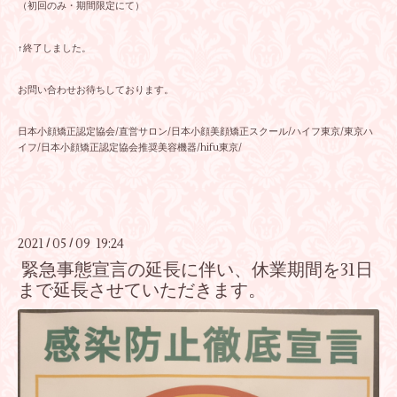
（初回のみ・期間限定にて）
↑終了しました。
お問い合わせお待ちしております。
日本小顔矯正認定協会/直営サロン/日本小顔美顔矯正スクール/ハイフ東京/東京ハ
イフ/日本小顔矯正認定協会推奨美容機器/hifu東京/
2021
05
09 19:24
/
/
緊急事態宣言の延長に伴い、休業期間を31日
まで延長させていただきます。