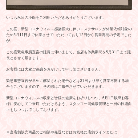
いつも永遠の小顔をご利用いただきありがとうございます。
この度、新型コロナウィルス感染拡大に伴いエステサロンが休業依頼対象の
ため5月11日まで休業させていただいており12日から営業再開の予定でした
が、
この度緊急事態宣言の延長に伴いまして、当店も休業期間を5月31日まで延
長とさせて頂きます。
お客様には大変ご迷惑をおかけして申し訳ございません。
緊急事態宣言が早めに解除された場合などは31日より早く営業再開する場
合もございますので、その際はご報告させていただきます。
新型コロナウィルスの収束と皆様の健康をお祈りしつつ、6月1日以降お客
様に安心してご来店いただけるよう、スタッフ一同健康管理と一層の技術向
上をしつつお待ちしております。
※当店舗販売商品のご相談や発送などはお気軽に店舗ラインまたは