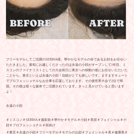
フリーモデルしてご活躍のSERINA様。華やかなモデルの命であるお顔をお任せい
ただきました。最初にお越しくださったのは永遠の小顔がオープンして1年目。ミ
スコンのファイナリストとしての大会前日に東京への移動の後にお任せいただいた
ことから。東京といえば永遠の小顔！信頼がとても嬉しいです。ますますキュート
でプロフェッショナルなお仕事を応援しております。その後世界大会で2位で帰
国。その後は様々な媒体でご活躍されています。きっと見かけていると思います
よ！
永遠の小顔
＃ミスコン＃SERINA＃撮影前＃華やか＃モデル＃小顔＃美容＃フェイシャル＃小
顔＃プロフェッショナル＃垢抜け
＃東京＃永遠の小顔＃フリーモデル＃モデルのお顔＃フェイシャル＃美＃健康美＃