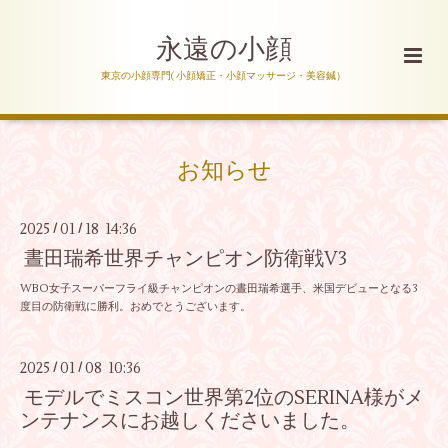
永遠の小顔
東京の小顔専門( 小顔矯正・小顔マッサージ・美容鍼）
お知らせ
2025
01
18 14:36
/
/
晝田瑞希世界チャンピオン防衛戦V3
WBO女子スーパーフライ級チャンピオンの晝田瑞希選手、米国デビューとなる3
度目の防衛戦に勝利。おめでとうございます。
2025
01
08 10:36
/
/
モデルでミスコン世界第2位のSERINA様がメ
ンテナンスにお越しくださいました。