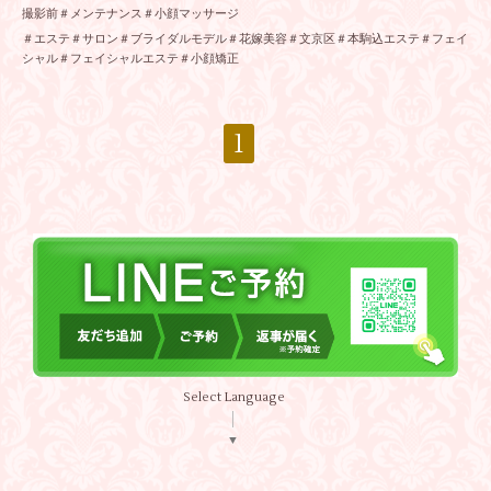
撮影前＃メンテナンス＃小顔マッサージ
＃エステ＃サロン＃ブライダルモデル＃花嫁美容＃文京区＃本駒込エステ＃フェイ
シャル＃フェイシャルエステ＃小顔矯正
1
Select Language
▼