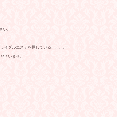
さい。
ブライダルエステを探している、、、、
くださいませ。