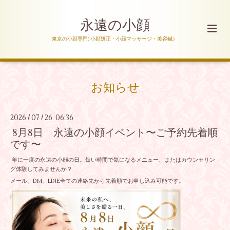
永遠の小顔
東京の小顔専門( 小顔矯正・小顔マッサージ・美容鍼）
お知らせ
2026
07
26 06:36
/
/
8月8日 永遠の小顔イベント〜ご予約先着順
です〜
年に一度の永遠の小顔の日。短い時間で気になるメニュー、またはカウンセリン
グ体験してみませんか？
メール、DM、LINE全ての連絡先から先着順でお申し込み可能です。