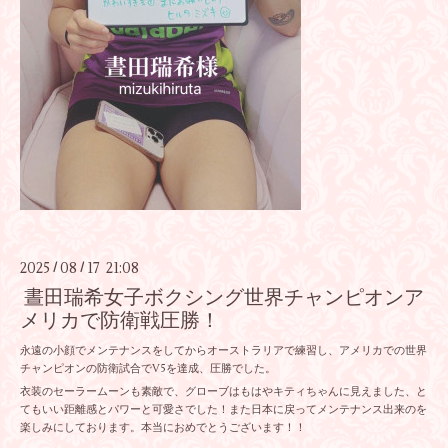
2025
08
17 21:08
/
/
晝田瑞希女子ボクシング世界チャンピオンア
メリカで防衛戦圧勝！
永遠の小顔でメンテナンスをしてからオーストラリアで練習し、アメリカでの世界
チャンピオンの防衛試合でV5を達成、圧勝でした。
衣装のセーラームーンも素敵で、グローブはもはやキティちゃんに見えました、と
てもいい距離感とパワーと可愛さでした！また日本に戻ってメンテナンス出来のを
楽しみにしております。本当におめでとうございます！！