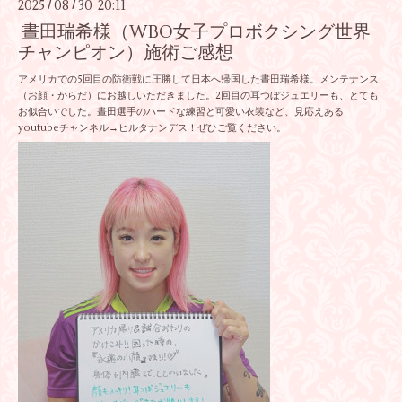
2025
08
30 20:11
/
/
晝田瑞希様（WBO女子プロボクシング世界
チャンピオン）施術ご感想
アメリカでの5回目の防衛戦に圧勝して日本へ帰国した晝田瑞希様。メンテナンス
（お顔・からだ）にお越しいただきました。2回目の耳つぼジュエリーも、とても
お似合いでした。晝田選手のハードな練習と可愛い衣装など、見応えある
youtubeチャンネル→ヒルタナンデス！ぜひご覧ください。