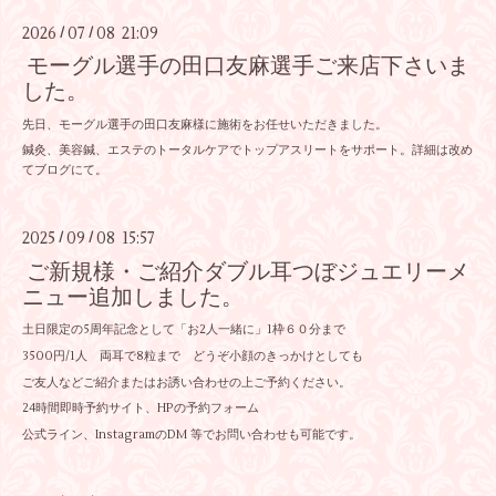
2026
07
08 21:09
/
/
モーグル選手の田口友麻選手ご来店下さいま
した。
先日、モーグル選手の田口友麻様に施術をお任せいただきました。
鍼灸、美容鍼、エステのトータルケアでトップアスリートをサポート。詳細は改め
てブログにて。
2025
09
08 15:57
/
/
ご新規様・ご紹介ダブル耳つぼジュエリーメ
ニュー追加しました。
土日限定の5周年記念として「お2人一緒に」1枠６０分まで
3500円/1人 両耳で8粒まで どうぞ小顔のきっかけとしても
ご友人などご紹介またはお誘い合わせの上ご予約ください。
24時間即時予約サイト、HPの予約フォーム
公式ライン、InstagramのDM 等でお問い合わせも可能です。