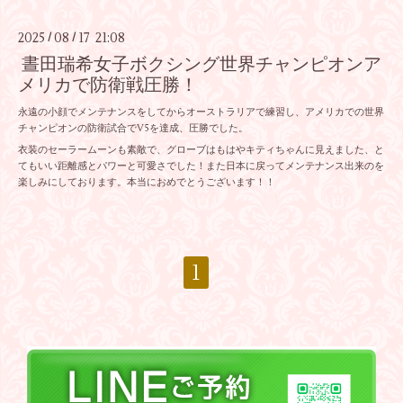
2025
08
17 21:08
/
/
晝田瑞希女子ボクシング世界チャンピオンア
メリカで防衛戦圧勝！
永遠の小顔でメンテナンスをしてからオーストラリアで練習し、アメリカでの世界
チャンピオンの防衛試合でV5を達成、圧勝でした。
衣装のセーラームーンも素敵で、グローブはもはやキティちゃんに見えました、と
てもいい距離感とパワーと可愛さでした！また日本に戻ってメンテナンス出来のを
楽しみにしております。本当におめでとうございます！！
1