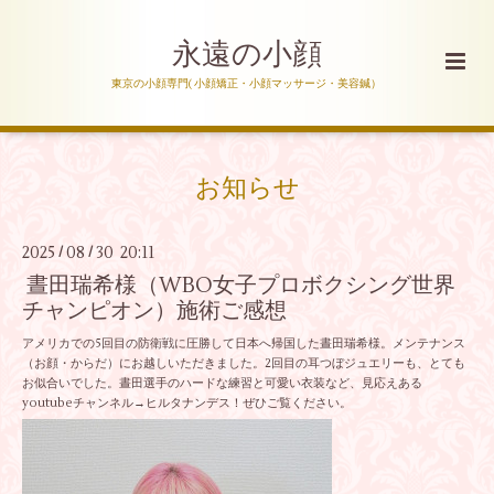
永遠の小顔
東京の小顔専門( 小顔矯正・小顔マッサージ・美容鍼）
お知らせ
2025
08
30 20:11
/
/
晝田瑞希様（WBO女子プロボクシング世界
チャンピオン）施術ご感想
アメリカでの5回目の防衛戦に圧勝して日本へ帰国した晝田瑞希様。メンテナンス
（お顔・からだ）にお越しいただきました。2回目の耳つぼジュエリーも、とても
お似合いでした。晝田選手のハードな練習と可愛い衣装など、見応えある
youtubeチャンネル→ヒルタナンデス！ぜひご覧ください。