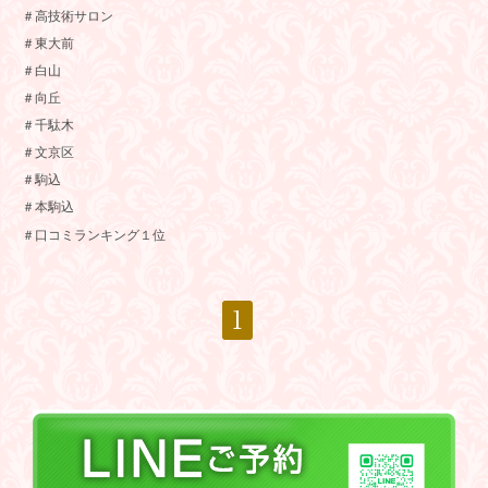
＃高技術サロン
＃東大前
＃白山
＃向丘
＃千駄木
＃文京区
＃駒込
＃本駒込
＃口コミランキング１位
1