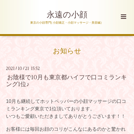
永遠の小顔
東京の小顔専門( 小顔矯正・小顔マッサージ・美容鍼）
お知らせ
2021
10
21 15:52
/
/
お陰様で10月も東京都ハイフで口コミランキ
ング1位♪
10月も継続してホットペッパーの小顔マッサージの口コ
ミランキング東京で1位頂いております。
いつもご愛顧いただきましてありがとうございます！！
お客様には毎回お顔のコリがこんなにあるのかと驚かれ