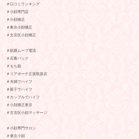
＃口コミランキング
＃小顔専門店
＃小顔矯正
＃東京小顔矯正
＃文京区小顔矯正
＃筋膜ムーブ電流
＃石膏パック
＃もち肌
＃リアボーテ正規取扱店
＃夫婦でハイフ
＃親子でハイフ
＃カップルでハイフ
＃小顔矯正東京
＃文京区小顔マッサージ
＃小顔専門サロン
＃東京小顔