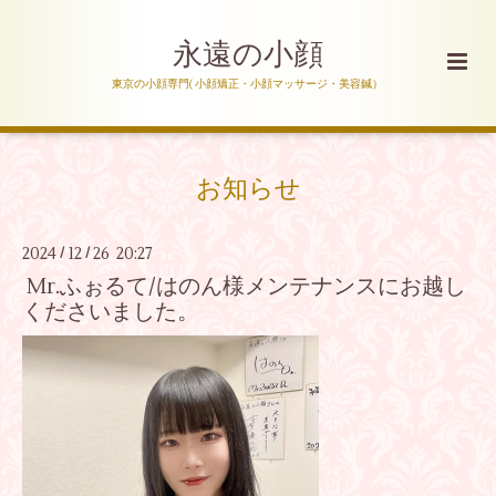
永遠の小顔
東京の小顔専門( 小顔矯正・小顔マッサージ・美容鍼）
お知らせ
2024
12
26 20:27
/
/
Mr.ふぉるて/はのん様メンテナンスにお越し
くださいました。