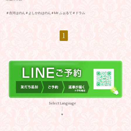
＃吉河はのん＃よしかわはのん＃Mr.ふぉるて＃ドラム
1
Select Language
▼