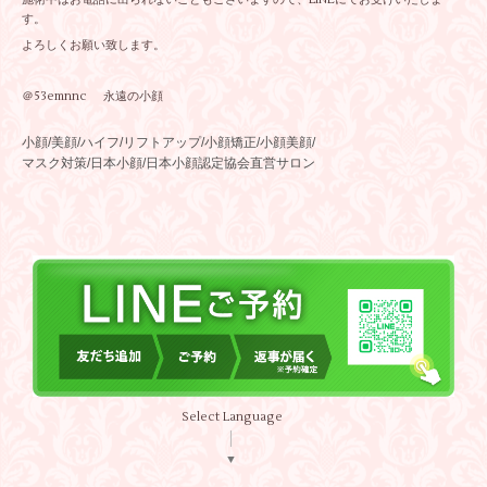
す。
よろしくお願い致します。
＠53emnnc 永遠の小顔
小顔/美顔/ハイフ/リフトアップ/小顔矯正/小顔美顔/
マスク対策/日本小顔/日本小顔認定協会直営サロン
Select Language
▼