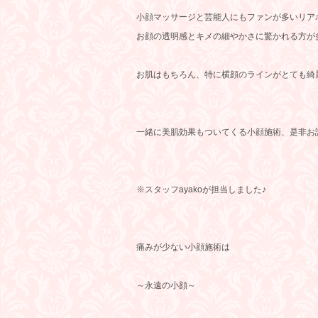
小顔マッサージと芸能人にもファンが多いリア
お顔の透明感とキメの細やかさに驚かれる方が
お肌はもちろん、特に横顔のラインがとても綺
一緒に美肌効果もついてくる小顔施術、是非お
※スタッフayakoが担当しました♪
痛みが少ない小顔施術は
～永遠の小顔～