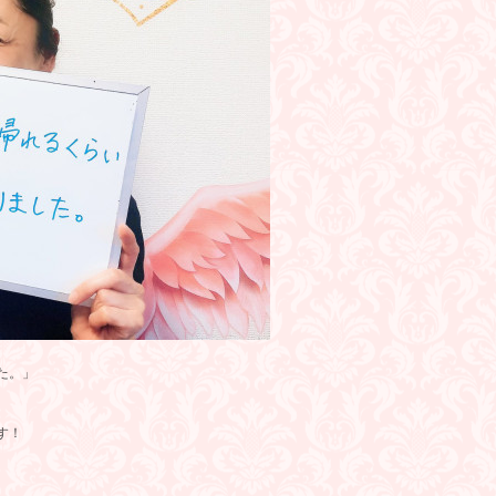
た。」
す！