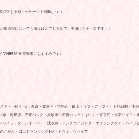
管拡張も小顔マッサージで補助しつつ
傷治癒過程においても血流はとても大切で、美肌にも不可欠です！！
フHIFUの相乗効果におすすめです♪
エステ・小顔HIFU・東京・文京区・本駒込・白山・リフトアップ・ヒト幹細胞・小顔
い線・乾燥肌・石膏パック・炭酸美白石膏パック・はいふ・東京初・最新ハイフ・
ルハイフ・ターンオーバー・法令線・アンチエイジング・エイジングケア・ハイフ
んのこがお・口コミランキング1位・トウキョウハイフ