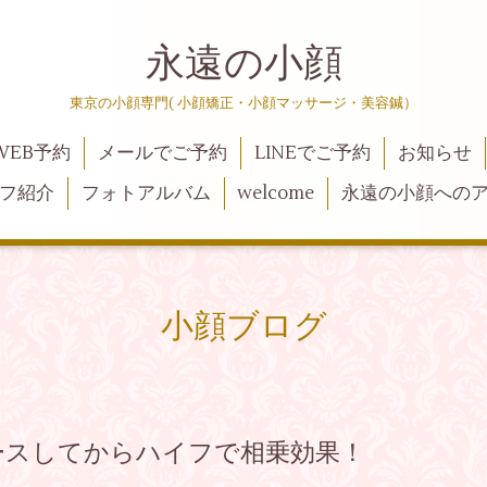
永遠の小顔
東京の小顔専門( 小顔矯正・小顔マッサージ・美容鍼）
WEB予約
メールでご予約
LINEでご予約
お知らせ
フ紹介
フォトアルバム
welcome
永遠の小顔への
小顔ブログ
ースしてからハイフで相乗効果！