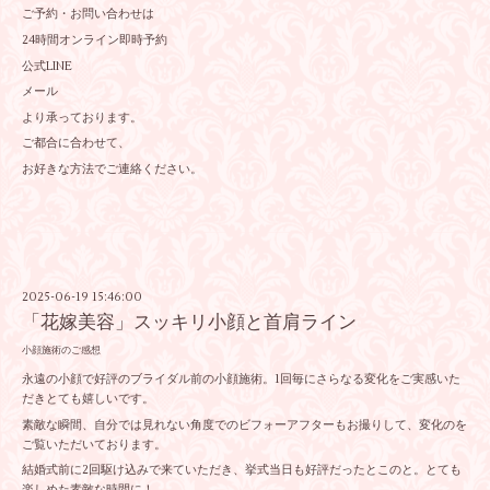
ご予約・お問い合わせは
24時間オンライン即時予約
公式LINE
メール
より承っております。
ご都合に合わせて、
お好きな方法でご連絡ください。
2025-06-19 15:46:00
「花嫁美容」スッキリ小顔と首肩ライン
小顔施術のご感想
永遠の小顔で好評のブライダル前の小顔施術。1回毎にさらなる変化をご実感いた
だきとても嬉しいです。
素敵な瞬間、自分では見れない角度でのビフォーアフターもお撮りして、変化のを
ご覧いただいております。
結婚式前に2回駆け込みで来ていただき、挙式当日も好評だったとこのと。とても
楽しめた素敵な時間に！