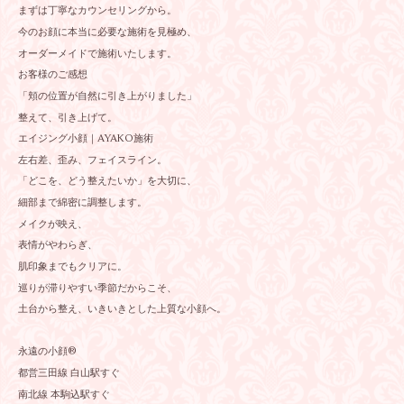
まずは丁寧なカウンセリングから。
今のお顔に本当に必要な施術を見極め、
オーダーメイドで施術いたします。
お客様のご感想
「頬の位置が自然に引き上がりました」
整えて、引き上げて。
エイジング小顔｜AYAKO施術
左右差、歪み、フェイスライン。
「どこを、どう整えたいか」を大切に、
細部まで綿密に調整します。
メイクが映え、
表情がやわらぎ、
肌印象までもクリアに。
巡りが滞りやすい季節だからこそ、
土台から整え、いきいきとした上質な小顔へ。
永遠の小顔®︎
都営三田線 白山駅すぐ
南北線 本駒込駅すぐ