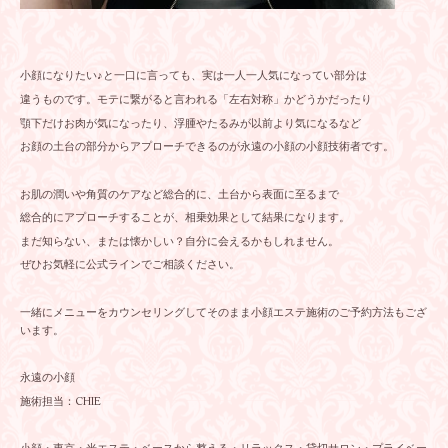
小顔になりたい♪と一口に言っても、実は一人一人気になってい部分は
違うものです。モテに繋がると言われる「左右対称」かどうかだったり
顎下だけお肉が気になったり、浮腫やたるみが以前より気になるなど
お顔の土台の部分からアプローチできるのが永遠の小顔の小顔技術者です。
お肌の潤いや角質のケアなど総合的に、土台から表面に至るまで
総合的にアプローチすることが、相乗効果として結果になります。
まだ知らない、または懐かしい？自分に会えるかもしれません。
ぜひお気軽に公式ラインでご相談ください。
一緒にメニューをカウンセリングしてそのまま小顔エステ施術のご予約方法もござ
います。
永遠の小顔
施術担当：CHIE