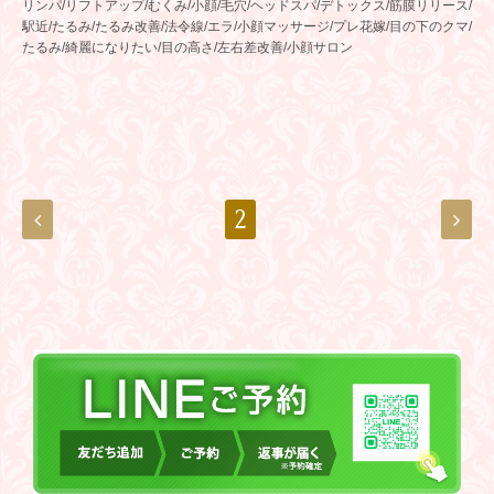
リンパ/リフトアップ/むくみ/小顔/毛穴/ヘッドスパ/デトックス/筋膜リリース/
駅近/たるみ/たるみ改善/法令線/エラ/小顔マッサージ/プレ花嫁/目の下のクマ/
たるみ/綺麗になりたい/目の高さ/左右差改善/小顔サロン
2