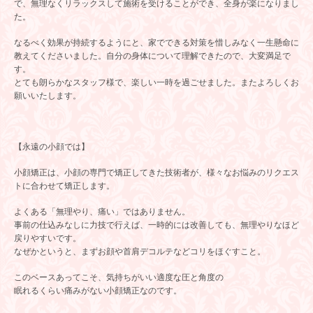
で、無理なくリラックスして施術を受けることができ、全身が楽になりまし
た。
なるべく効果が持続するようにと、家でできる対策を惜しみなく一生懸命に
教えてくださいました。自分の身体について理解できたので、大変満足で
す。
とても朗らかなスタッフ様で、楽しい一時を過ごせました。またよろしくお
願いいたします。
【永遠の小顔では】
小顔矯正は、小顔の専門で矯正してきた技術者が、様々なお悩みのリクエス
トに合わせて矯正します。
よくある「無理やり、痛い」ではありません。
事前の仕込みなしに力技で行えば、一時的には改善しても、無理やりなほど
戻りやすいです。
なぜかというと、まずお顔や首肩デコルテなどコリをほぐすこと。
このベースあってこそ、気持ちがいい適度な圧と角度の
眠れるくらい痛みがない小顔矯正なのです。