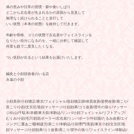
体の歪みや日常の習慣・癖や食いしばり
どこから左右差が生まれるかの原因から見直して
無理なく続けられることと並行して
いい状態（本来の状態）を維持して行きます。
年齢や骨格、コリの状態で左右差やフェイスラインを
なりたい自分になるのを、一緒に分析して確認して
何度も鏡で二度見したくなる。
つい笑顔が出るという結果をお届けいたします。
鍼灸と小顔技術者のいる店
永遠の小顔
小顔美容/小顔矯正/東京/フェイシャル/造顔矯正師/体質改善/姿勢改善/肩こり/
首こり/小顔/文京区/造顔マッサージ/小顔効果/コリ改善/背中の張り/マッサー
ジ/白山/千駄木/本郷/東大前/本駒込/リンパ/小顔フェイシャル/リフトアップ/
むくみ/小顔/毛穴/顔筋ボーラー/左右差/リンパポーラ/中顔面/たるみ改善/エイ
ジング/二重あご/眼精疲労/肩こり/本駒込/小顔専門/美肌/東京小顔/文京区/造
顔マッサージ/小顔効果/コリ改善/肩こり/背中の張り/フェイスライン/本駒込/