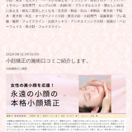
小顔・東京・光エステ・ベースから整える・リラックス・貸切サロン・プライベー
トサロン・女性専門・カップルOK・夫婦OK・ブライダルエステ・懐かしい自分
に会える・鏡を二度見したくなる・文京区・駒込・白山・本駒込・東大前・千駄
木・東大前・向丘・オーダーメイド小顔・東京小顔・小顔専門・花嫁美容・プレ花
嫁・輪郭・フェイスライン・お顔スッキリ・アンチエイジング小顔・垢抜け・ベビ
ーフェイス・美小顔・フェイスライン
2024-08-12 09:56:00
小顔矯正の施術口コミご紹介します。
小顔施術のご感想