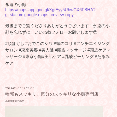
永遠の小顔
https://maps.app.goo.gl/XgiEyy5UhwGX6FBHA?
g_st=com.google.maps.preview.copy
最後までご覧くださりありがとうございます！永遠の小
顔を忘れずに、いいね👍フォローお願いします😊
#頭ほぐし #おでこのシワ #頭のコリ #アンチエイジング
サロン #東京美容 #美人髪 #頭皮マッサージ #頭皮ケアマ
ッサージ #東京小顔#美肌ケア #乳酸ピーリング #たるみ
ケア
2025-01-06 19:26:00
輪郭もスッキリ、気分のスッキリな小顔専門店
小顔施術のご感想