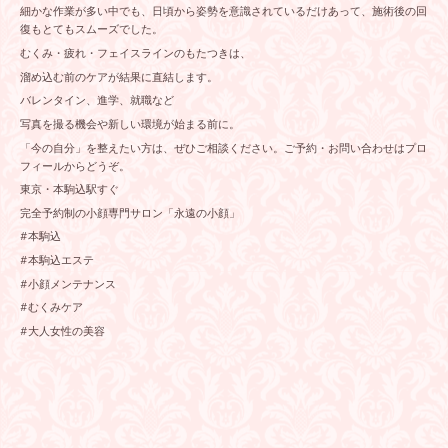
細かな作業が多い中でも、日頃から姿勢を意識されているだけあって、施術後の回
復もとてもスムーズでした。
むくみ・疲れ・フェイスラインのもたつきは、
溜め込む前のケアが結果に直結します。
バレンタイン、進学、就職など
写真を撮る機会や新しい環境が始まる前に。
「今の自分」を整えたい方は、ぜひご相談ください。ご予約・お問い合わせはプロ
フィールからどうぞ。
東京・本駒込駅すぐ
完全予約制の小顔専門サロン「永遠の小顔」
#本駒込
#本駒込エステ
#小顔メンテナンス
#むくみケア
#大人女性の美容