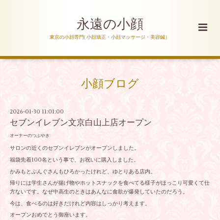
永遠の小顔
東京の小顔専門( 小顔矯正・小顔マッサージ・美容鍼）
小顔ブログ
2026-01-30 11:01:00
セブンイレブン文京白山上店オープン
オーナーのつぶやき
サロンの近くのセブンイレブンがオープンしました。
福袋先着100名という事で、お祝いに購入しました。
かみもとぶんぐさんもひろかったけれど、ゆとりある店内。
帰りには学生さんが揚げ物やホットスナックを食べてる様子がほっこり可愛くて仕
方ないです。なぜ中高生のときはあんなに食欲が爆発していたのだろう。
今は、食べるのは好きだけれど内容はしっかり考えます。
オープンおめでとう御座います。