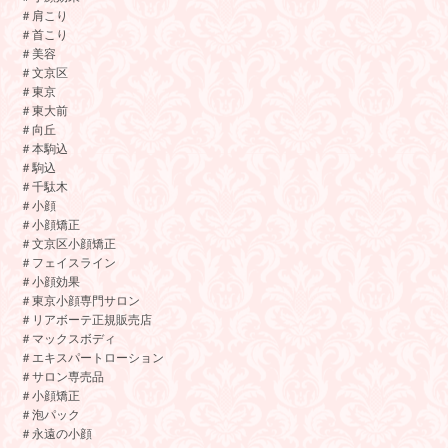
＃肩こり
＃首こり
＃美容
＃文京区
＃東京
＃東大前
＃向丘
＃本駒込
＃駒込
＃千駄木
＃小顔
＃小顔矯正
＃文京区小顔矯正
＃フェイスライン
＃小顔効果
＃東京小顔専門サロン
＃リアボーテ正規販売店
＃マックスボディ
＃エキスパートローション
＃サロン専売品
＃小顔矯正
＃泡パック
＃永遠の小顔